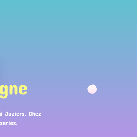
gne
à Juziers. Chez
series.