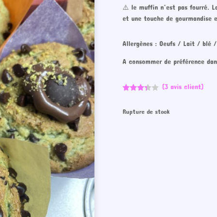
⚠️ le muffin n’est pas fourré. 
et une touche de gourmandise e
Allergènes : Oeufs / Lait / blé 
A consommer de préférence dans
(
3
avis client)
Noté
3.33
Rupture de stock
sur 5
basé
sur
notation
s
client