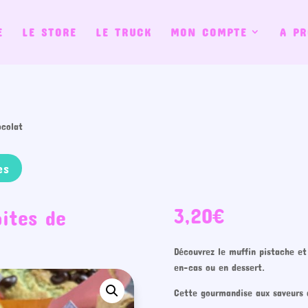
E
LE STORE
LE TRUCK
MON COMPTE
A PR
ocolat
es
3,20
€
ites de
Découvrez le muffin pistache et
en-cas ou en dessert.
Cette gourmandise aux saveurs d