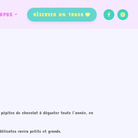
OPOS
RÉSERVER UN TRUCK
 pépites de chocolat à déguster toute l’année, en
élicates ravira petits et grands.