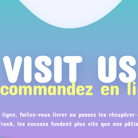
VISIT US
 commandez en li
igne, faites-vous livrer ou passez les récupérer 
ruck, les excuses fondent plus vite que nos pâtis