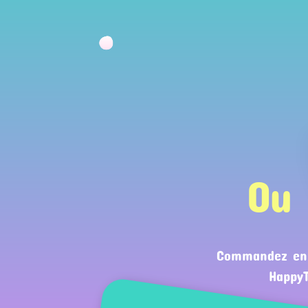
Ou
Commandez en l
HappyT