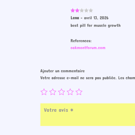
Note
Lena
–
avril 13, 2026
2
best pill for muscle growth
sur
5
References:
oakmontforum.com
Ajouter un commentaire
Votre adresse e-mail ne sera pas publiée.
Les cham