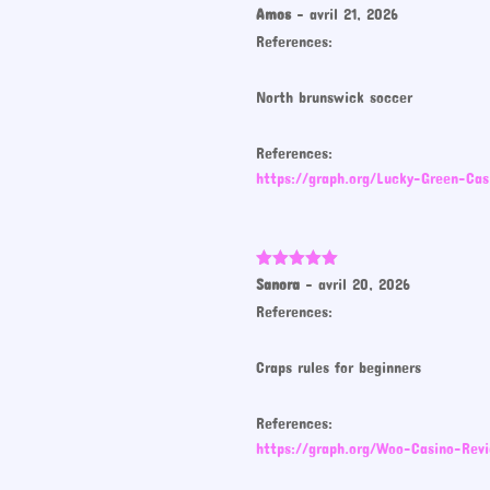
Note
3
Amos
–
avril 21, 2026
sur 5
References:
North brunswick soccer
References:
https://graph.org/Lucky-Green-Ca
Note
5
sur
Sanora
–
avril 20, 2026
5
References:
Craps rules for beginners
References:
https://graph.org/Woo-Casino-Re